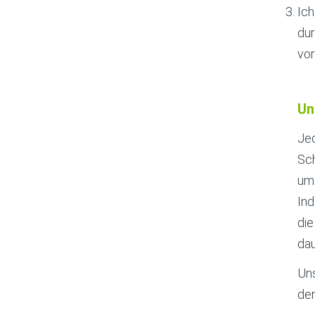
Ich
dur
vo
Un
Jed
Sch
um 
Ind
die
dau
Uns
de