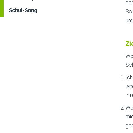
dem
Schul-Song
Sch
unt
Zi
Wer
Sel
Ich
lan
zu 
Wen
mic
gem