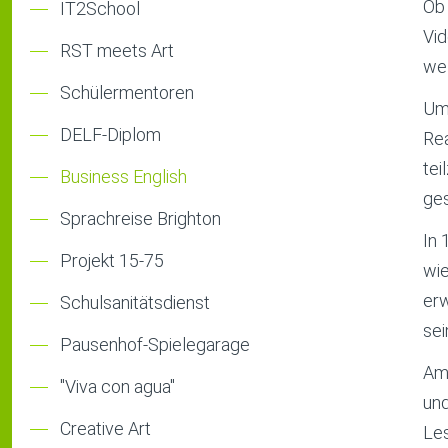
Ob 
IT2School
Vid
RST meets Art
wel
Schülermentoren
Um 
DELF-Diplom
Rea
tei
Business English
ges
Sprachreise Brighton
In 
Projekt 15-75
wie
erw
Schulsanitätsdienst
sei
Pausenhof-Spielegarage
Am 
"Viva con agua"
und
Creative Art
Le