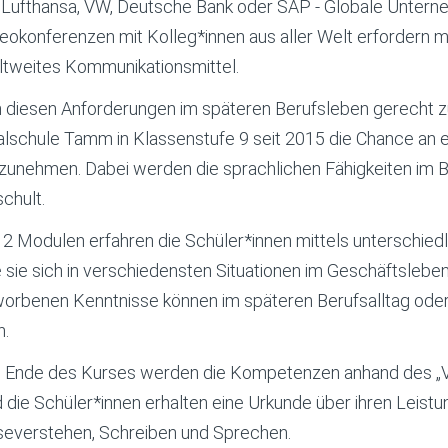
Lufthansa, VW, Deutsche Bank oder SAP - Globale Unterneh
eokonferenzen mit Kolleg*innen aus aller Welt erfordern 
tweites Kommunikationsmittel.
diesen Anforderungen im späteren Berufsleben gerecht zu
lschule Tamm in Klassenstufe 9 seit 2015 die Chance an ei
lzunehmen. Dabei werden die sprachlichen Fähigkeiten im 
chult.
12 Modulen erfahren die Schüler*innen mittels unterschiedl
 sie sich in verschiedensten Situationen im Geschäftslebe
orbenen Kenntnisse können im späteren Berufsalltag ode
n.
Ende des Kurses werden die Kompetenzen anhand des „Vers
 die Schüler*innen erhalten eine Urkunde über ihren Leist
severstehen, Schreiben und Sprechen.