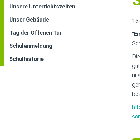
Unsere Unterrichtszeiten
Unser Gebäude
16
Tag der Offenen Tür
"Ei
Sch
Schulanmeldung
Die
Schulhistorie
gu
uns
gen
be
htt
so