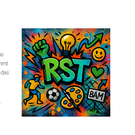
r
us
mmt
 das
-