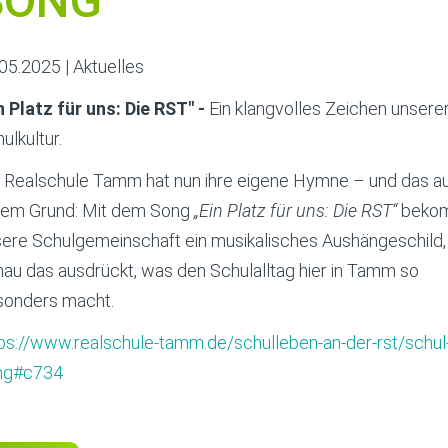
SONG
.05.2025
|
Aktuelles
n Platz für uns: Die RST" -
Ein klangvolles Zeichen unsere
ulkultur.
 Realschule Tamm hat nun ihre eigene Hymne – und das a
tem Grund: Mit dem Song
„Ein Platz für uns: Die RST“
beko
ere Schulgemeinschaft ein musikalisches Aushängeschild,
au das ausdrückt, was den Schulalltag hier in Tamm so
sonders macht.
ps://www.realschule-tamm.de/schulleben-an-der-rst/schul
ng#c734